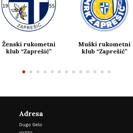
ski rukometni
Muški rukometni
ub “Zaprešić”
klub “Zaprešić”
Adresa
Dugo Selo
10370