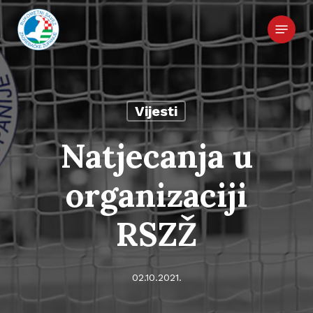
Skip
Menu
to
main
content
Vijesti
Natjecanja u
organizaciji
RSZŽ
02.10.2021.