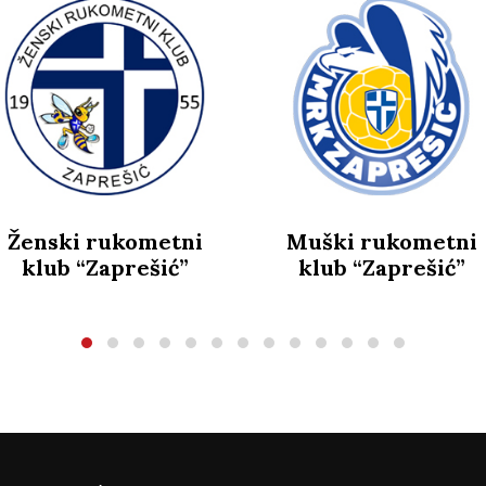
Žen
k
ukometni
Muški rukometni
prešić”
klub “Zaprešić”