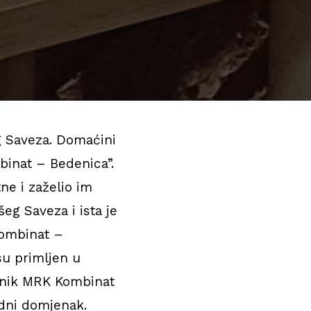
g Saveza. Domaćini
binat – Bedenica”.
ne i zaželio im
eg Saveza i ista je
Kombinat –
su primljen u
dnik MRK Kombinat
odni domjenak.