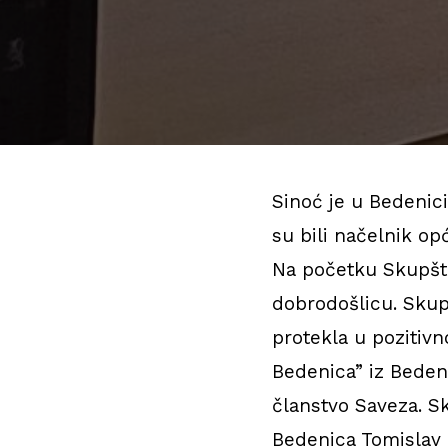
Sinoć je u Bedenic
su bili načelnik o
Na početku Skupštin
dobrodošlicu. Skupš
protekla u pozitiv
Bedenica” iz Bedeni
članstvo Saveza. S
Bedenica Tomislav 