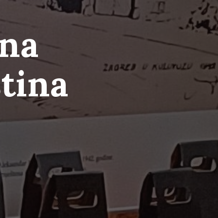
na
ština