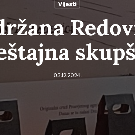
Vijesti
držana Redov
eštajna skup
03.12.2024.