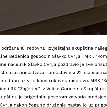
i održana 18. redovna Izvještajna skupština naše
pćine Bedenica gospodin Slavko Cvrlja i MRK “Kom
e načelnik Slavko Cvrlja pozdravio je sve prisut
tina su prisustvovali predstavnici 22. članice naš
nom duhu uz vrlo konstruktivnu raspravu. MRK “
ce i RK “Zagorica” iz Velike Gorice na Skupštini 
kupštinu je prigodnim govorom zatvorio predsje
Cvrlja nakon čega se druženje nastavilo uz prig