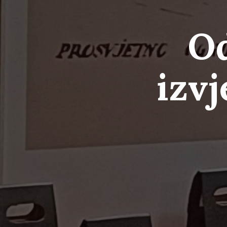
O
izvj