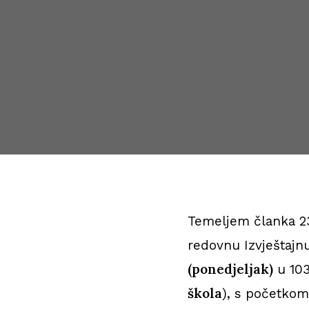
Temeljem članka 23
redovnu Izvještajn
(ponedjeljak)
u 103
škola
), s početko