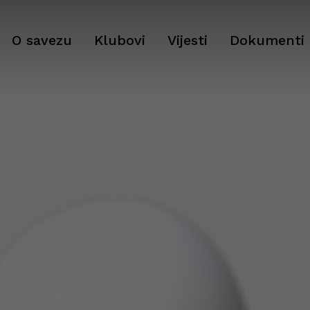
O savezu
Klubovi
Vijesti
Dokumenti