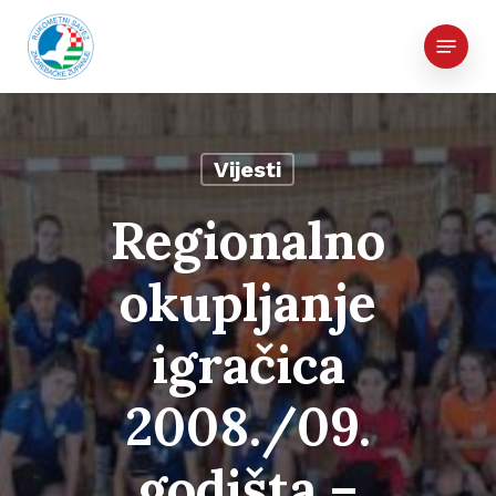
Skip
Menu
to
main
content
Vijesti
Regionalno
okupljanje
igračica
2008./09.
godišta –