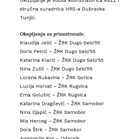
Okupljanje je vodila koordinatorica RSZŽ i
stručna suradnica HRS-a Dubravka
Tunjić.
Okupljanju su prisustvovale:
Klaudija Jelić – ŽRK Dugo Selo’55
Doris Petrić – ŽRK Dugo Selo’55
Katarina Klarić – ŽRK Dugo Selo’55
Nina Zulić – ŽRK Dugo Selo’55
Lorena Rukavina – ŽRK Gorica
Lucija Horvat – ŽRK Rugvica
Ema Golubić – ŽRK Rugvica
Katarina Dragčević – ŽRK Samobor
Nina Djapić – ŽRK Samobor
Mia Herceg – ŽRK Samobor
Dora Štrk – ŽRK Samobor
Anamarija Kos – Udarnik