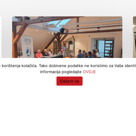
 korištenja kolačića. Tako dobivene podatke ne koristimo za Vaše identifi
informacija pogledajte
OVDJE
Slažem se
Vijesti
Proslava 25. godišnjice
našeg Saveza