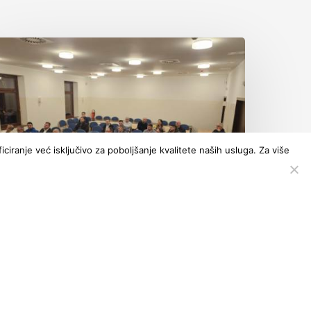
ciranje već isključivo za poboljšanje kvalitete naših usluga. Za više
Vijesti
Poziv na 8. Izvanrednu
izbornu skupštinu